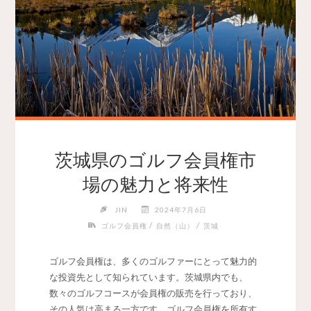
茨城県のゴルフ会員権市
場の魅力と将来性
JIN
2024年7月6日
/
/
ゴルフ会員権
自然（山）
茨城
ゴルフ会員権は、多くのゴルファーにとって魅力的
な投資先として知られています。
茨城県内でも、
数々のゴルフコースが会員権の販売を行っており、
その人気は高まる一方です。ゴルフ会員権を所有す