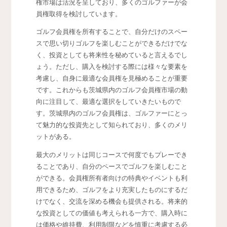
権市場は活況を呈しており、多くのゴルファーが会
員権取得を検討しています。
ゴルフ会員権を所有することで、自分だけのスペー
スで思い切りゴルフを楽しむことができるだけでな
く、投資としても将来性を秘めていると言えるでし
ょう。ただし、購入を検討する際には様々な要素を
考慮し、自身に最適な会員権を見極めることが重要
です。これからも茨城県内のゴルフ会員権市場の動
向に注目して、最適な選択をしていきたいもので
す。茨城県内のゴルフ会員権は、ゴルファーにとっ
て魅力的な投資先として知られており、多くのメリ
ットがある。
最大のメリットは同じコースで何度でもプレーでき
ることであり、自分のペースでゴルフを楽しむこと
ができる。会員権所有者向けの特典やイベントも利
用できるため、ゴルフをより充実したものにするだ
けでなく、交流を深める機会も提供される。将来的
な投資としての価値も考えられる一方で、購入時に
は価格や維持費、利用制限などを慎重に考慮する必